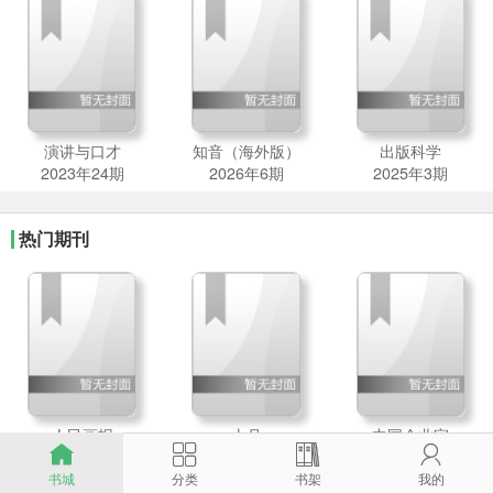
演讲与口才
知音（海外版）
出版科学
2023年24期
2026年6期
2025年3期
热门期刊
人民画报
十月
中国企业家




2026年7期
2026年2期
2026年6期
书城
分类
书架
我的