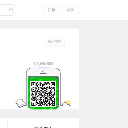
注册
登录

放入书包
手机扫码阅读