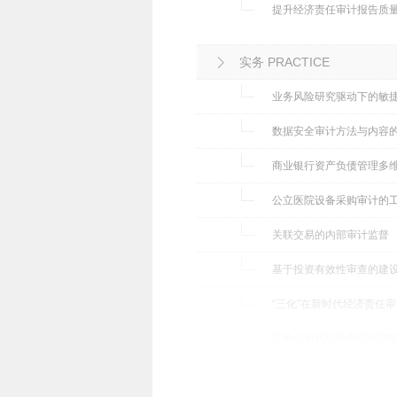
提升经济责任审计报告质量
实务 PRACTICE

业务风险研究驱动下的敏
数据安全审计方法与内容
商业银行资产负债管理多
公立医院设备采购审计的
关联交易的内部审计监督
基于投资有效性审查的建
“三化”在新时代经济责任
证券公司风险导向型内部
大数据环境下内部审计信