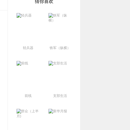
猜你喜欢
轻兵器
铁军（纵横）
前线
支部生活