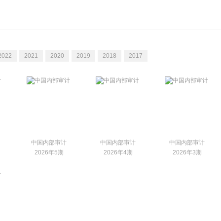
管模式创新实践
实揭示真相
2022
2021
2020
2019
2018
2017
内部审计监督——记新华通讯社办公厅审计监察室
能创一流——记国家开发投资集团有限公司审计部评价管理处
计人——记中国银河证券股份有限公司审计总部崔惠娟
践初心——记北京汽车集团有限公司审计部孙智华
中国内部审计
中国内部审计
中国内部审计
2026年5期
2026年4期
2026年3期
府财政透明度
管理体系建设研究
科研团队绩效评价体系研究