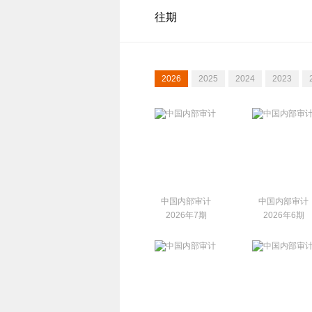
省级医疗卫生健康单位监
往期
企业采购疑点重重 审计查
风采纪实 Mode ls

2026
2025
2024
2023
围绕新华社中心工作 加强
夯实基础精管理 提升效
不忘初心 做与时俱进的审
积极作为担使命 履职奉献
中国内部审计
中国内部审计
2026年7期
2026年6期
兼收并蓄 VARIETY

国家审计如何提高地方政
基于审计视角的国家疾控
基于投入产出视角的高校