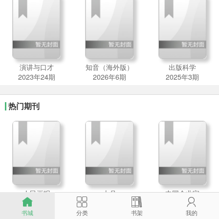
演讲与口才
知音（海外版）
出版科学
2023年24期
2026年6期
2025年3期
热门期刊
人民画报
十月
中国企业家




2026年7期
2026年2期
2026年6期
书城
分类
书架
我的