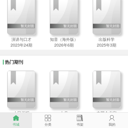
演讲与口才
知音（海外版）
出版科学
2023年24期
2026年6期
2025年3期
热门期刊
人民画报
十月
中国企业家




2026年7期
2026年2期
2026年6期
书城
分类
书架
我的